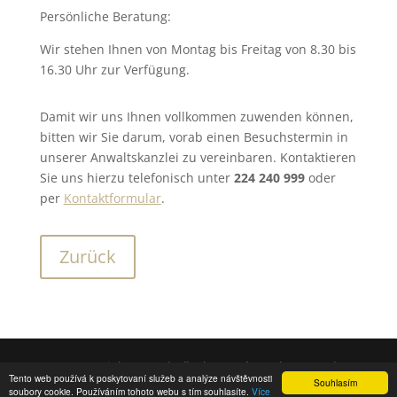
Persönliche Beratung:
Wir stehen Ihnen von Montag bis Freitag von 8.30 bis
16.30 Uhr zur Verfügung.
Damit wir uns Ihnen vollkommen zuwenden können,
bitten wir Sie darum, vorab einen Besuchstermin in
unserer Anwaltskanzlei zu vereinbaren. Kontaktieren
Sie uns hierzu telefonisch unter
224 240 999
oder
per
Kontaktformular
.
Zurück
© Copyright 2018 | Všechna práva vyhrazena |
Tento web používá k poskytovaní služeb a analýze návštěvnosti
Souhlasím
Tvorba webových stránek
soubory cookie. Používáním tohoto webu s tím souhlasíte.
Více