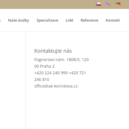
s
Naše služby
Specializace
Lidé
Reference
Kontakt
Kontaktujte nás
Fügnerovo nám. 1808/3, 120
00 Praha 2
+420 224 240 999 +420 721
246 810
office@ak-korinkova.cz