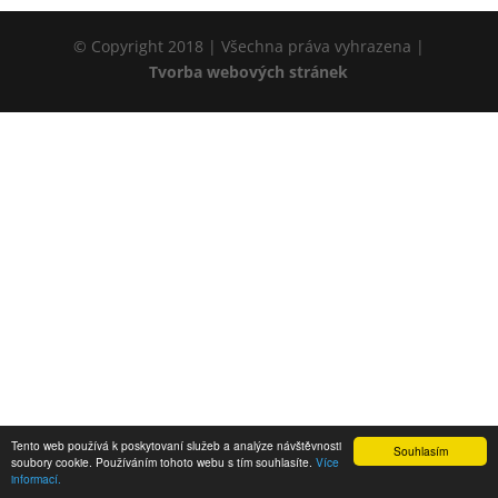
© Copyright 2018 | Všechna práva vyhrazena |
Tvorba webových stránek
Tento web používá k poskytovaní služeb a analýze návštěvnosti
Souhlasím
soubory cookie. Používáním tohoto webu s tím souhlasíte.
Více
informací.