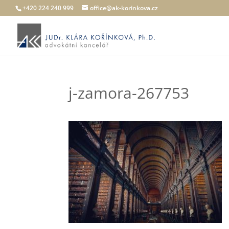
+420 224 240 999
office@ak-korinkova.cz
j-zamora-267753