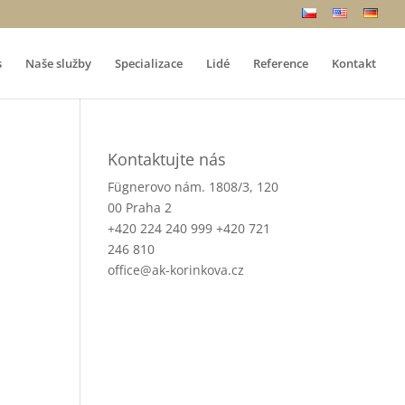
s
Naše služby
Specializace
Lidé
Reference
Kontakt
Kontaktujte nás
Fügnerovo nám. 1808/3, 120
00 Praha 2
+420 224 240 999 +420 721
246 810
office@ak-korinkova.cz