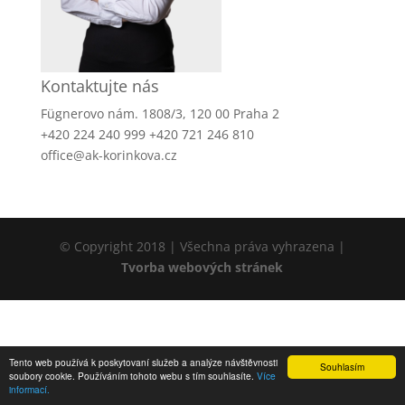
Kontaktujte nás
Fügnerovo nám. 1808/3, 120 00 Praha 2
+420 224 240 999 +420 721 246 810
office@ak-korinkova.cz
© Copyright 2018 | Všechna práva vyhrazena |
Tvorba webových stránek
Tento web používá k poskytovaní služeb a analýze návštěvnosti
Souhlasím
soubory cookie. Používáním tohoto webu s tím souhlasíte.
Více
informací.