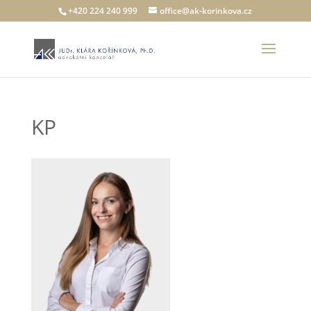
+420 224 240 999
office@ak-korinkova.cz
KP