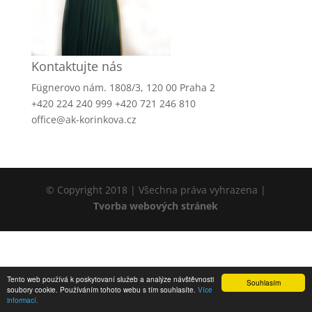
Kontaktujte nás
Fügnerovo nám. 1808/3, 120 00 Praha 2
+420 224 240 999 +420 721 246 810
office@ak-korinkova.cz
© Copyright 2018 | Všechna práva vyhrazena |
Tvorba webových stránek
Tento web používá k poskytovaní služeb a analýze návštěvnosti
Souhlasím
soubory cookie. Používáním tohoto webu s tím souhlasíte.
Více
informací.