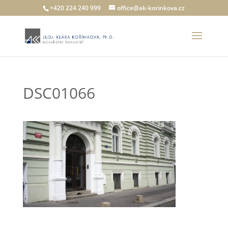
+420 224 240 999
office@ak-korinkova.cz
DSC01066