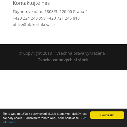
Kontaktujte nás
Fügnerovo nám. 1808/3, 120 00 Praha 2
+420 224 240 999 +420 721 246 810
office@ak-korinkova.cz
© Copyright 2018 | Všechna práva vyhrazena |
Tvorba webových stránek
Tento web používá k poskytovaní služeb a analýze návštěvnosti
Souhlasím
soubory cookie. Používáním tohoto webu s tím souhlasíte.
Více
informací.