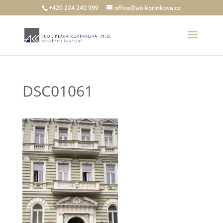
+420 224 240 999
office@ak-korinkova.cz
DSC01061