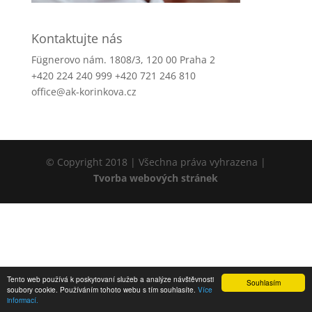
Kontaktujte nás
Fügnerovo nám. 1808/3, 120 00 Praha 2
+420 224 240 999 +420 721 246 810
office@ak-korinkova.cz
© Copyright 2018 | Všechna práva vyhrazena |
Tvorba webových stránek
Tento web používá k poskytovaní služeb a analýze návštěvnosti
Souhlasím
soubory cookie. Používáním tohoto webu s tím souhlasíte.
Více
informací.