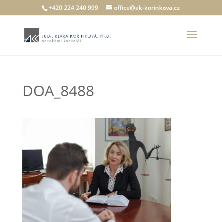
+420 224 240 999
office@ak-korinkova.cz
DOA_8488