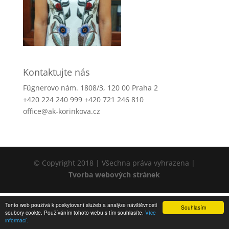
Kontaktujte nás
Fügnerovo nám. 1808/3, 120 00 Praha 2
+420 224 240 999 +420 721 246 810
office@ak-korinkova.cz
© Copyright 2018 | Všechna práva vyhrazena |
Tvorba webových stránek
Tento web používá k poskytovaní služeb a analýze návštěvnosti
Souhlasím
soubory cookie. Používáním tohoto webu s tím souhlasíte.
Více
informací.