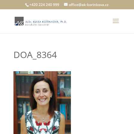
+420 224 240 999
office@ak-korinkova.cz
DOA_8364